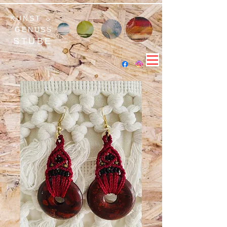
KUNST ☼
GENUSS
STUBE