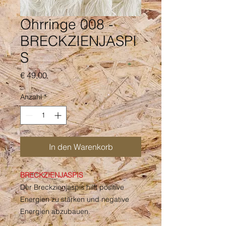
Ohrringe 008 -
BRECKZIENJASPI
S
Preis
€ 49,00
Anzahl
*
In den Warenkorb
BRECKZIENJASPIS
Der Breckzienjaspis hilft positive
Energien zu stärken und negative
Energien abzubauen.