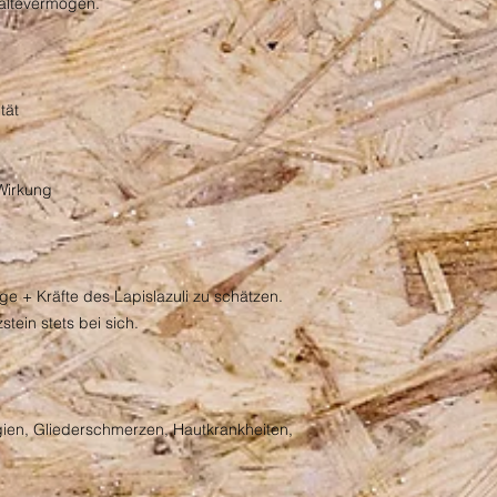
altevermögen.
tät
Wirkung
e + Kräfte des Lapislazuli zu schätzen.
tein stets bei sich.
gien, Gliederschmerzen, Hautkrankheiten,