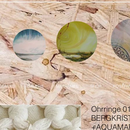
GENUSS
GALERIE
MAKRAMEE
SHOP
POSTPA
Ohrringe 01
BERGKRIS
+AQUAMAR