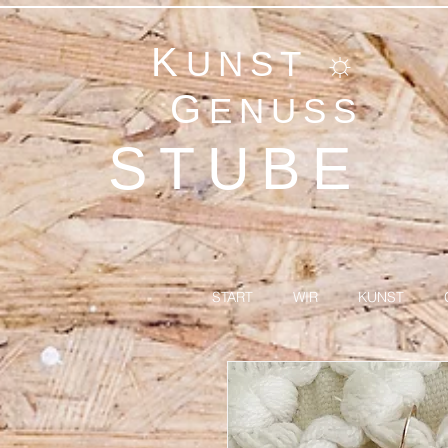
K
UNST ☼
G
ENUSS
STUBE
START
WIR
KUNST