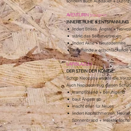
sondern auch Ausdauer + Durchh
AVENTURIN
blaugrün
INNERE RUHE & ENTSPANNUNG
lindert Stress, Ängste + Nervosi
stärkt das Selbstvertrauen
lindert Akne + Neurodermitis
entgiftende + entschlackende 
LAPISLAZULI
DER STEIN DER KÖNIGE
Schon Kleopatra wusste die Vorzüg
Auch Napoleon trug diesen Schutzs
krampflösend + beruhigend
baut Ängste ab
macht offen für Neues
lindert Kopfschmerzen, Neural
Sonnenbrand + Insektenstiche