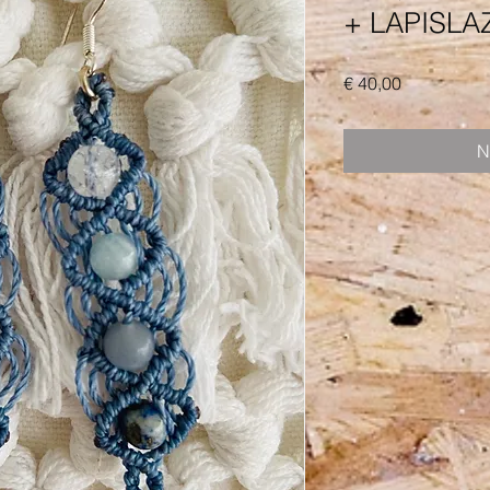
+ LAPISLA
Preis
€ 40,00
N