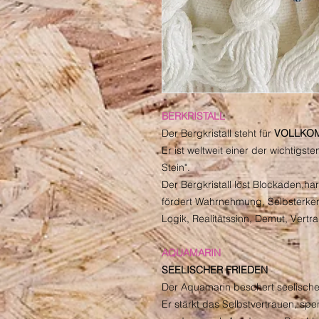
BERKRISTALL
Der Bergkristall steht für
VOLLKO
Er ist weltweit einer der wichtigste
Stein".
Der Bergkristall löst Blockaden,h
fördert Wahrnehmung, Selbsterkennt
Logik, Realitätssinn, Demut, Vertr
AQUAMARIN
SEELISCHER FRIEDEN
Der Aquamarin beschert seelische
Er stärkt das Selbstvertrauen, sp