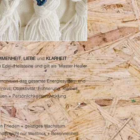
MMENHEIT
,
LIEBE
und
KLARHEIT
.
n Edel-/Heilsteine und gilt als "Master Healer
armonisiert das gesamte Energiesystem und
nis, Objektivität, Erinnerung, Klarheit,
auen + Persönlichkeitsentwicklung.
n Frieden + geistiges Wachstum.
endet nicht nur Weitblick + Besonnenheit