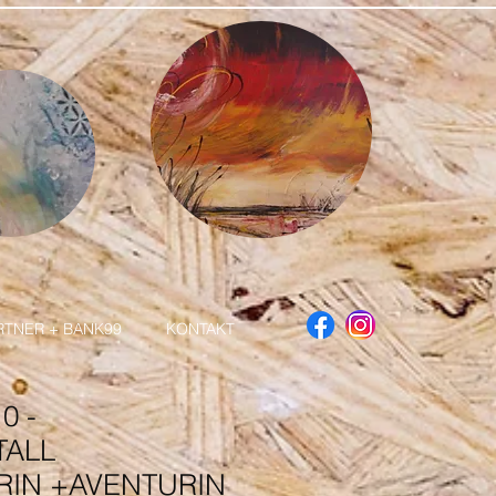
RTNER + BANK99
KONTAKT
0 -
TALL
IN +AVENTURIN