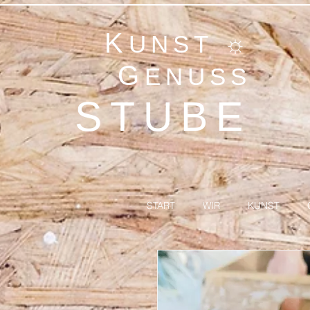
K
UNST ☼
G
ENUSS
STUBE
START
WIR
KUNST