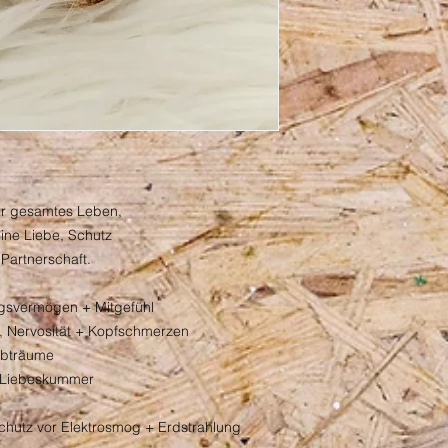
er gesamtes Leben,
reine Liebe, Schutz
Partnerschaft.
ungsvermögen + Mitgefühl
ss, Nervosität + Kopfschmerzen
Albträume
rt Liebeskummer
chutz vor Elektrosmog + Erdstrahlung