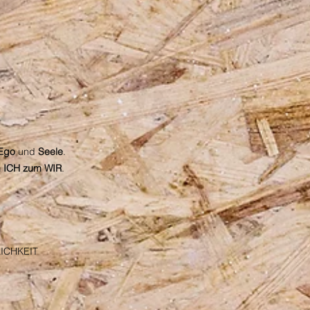
Ego
und
Seele
.
 ICH zum WIR
.
ICHKEIT