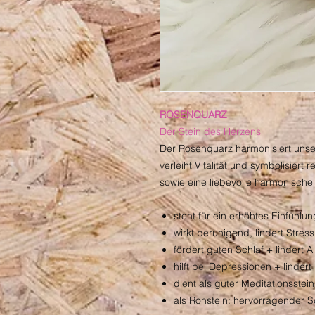
ROSENQUARZ
Der Stein des Herzens
Der Rosenquarz harmonisiert uns
verleiht Vitalität und symbolisiert 
sowie eine liebevolle harmonische 
steht für ein erhöhtes Einfühl
wirkt beruhigend, lindert Stre
fördert guten Schlaf + lindert 
hilft bei Depressionen + linde
dient als guter Meditationsstein
als Rohstein: hervorragender S