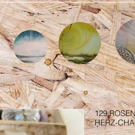
GENUSS
GALERIE
MAKRAMEE
SHOP
POSTPA
129 ROSE
HERZ-CHA