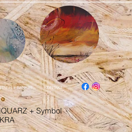
RTNER + BANK99
KONTAKT
NQUARZ + Symbol
KRA