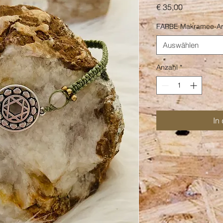
Preis
€ 35,00
FARBE Makramee-A
Auswählen
Anzahl
*
In