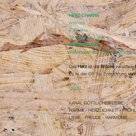
HERZ-CHAKRA
Anahata
4. Chakra
12-blättriger Lotus
SEINSHINGABE
Mittelpunkt des Chakrensystems
Das
Herz
ist die
Brücke
zwischen
Es ist der Ort der Entwicklung
vom
GRÜN
KANAL GÖTTLICHER LIEBE
WÄRME - HERZLICHKEIT - FRÖHL
LIEBE - FREUDE - HARMONIE