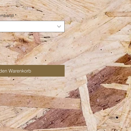
rmband
*
 den Warenkorb