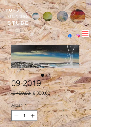
KUNST ☼
GENUSS
STUBE
09-2019
Standardpreis
Sale-
 € 450,00 
€ 300,00
Preis
Anzahl
*