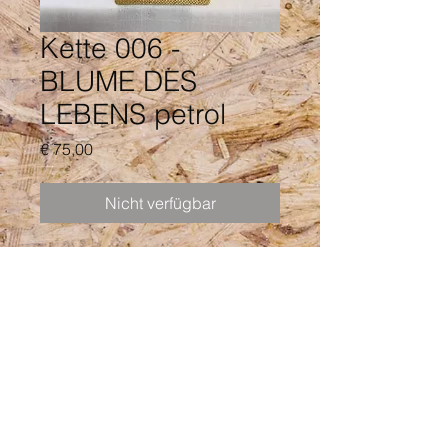
Kette 006 -
BLUME DES
LEBENS petrol
Preis
€ 75,00
Nicht verfügbar
BLUME DES LEBENS
Schutz & Harmonisierung aller
Energiefelder.
Die
Blume des Lebens
symbolisiert
kosmische Ordnung
und strahlt
Harmonie &
Vollkommenheit
aus.