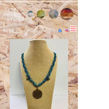
KUNST ☼
GENUSS
STUBE